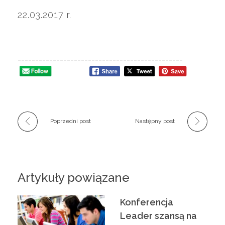
t
22.03.2017 r.
e
g
-----------------------------------------------
r
a
Poprzedni post
Następny post
c
j
Artykuły powiązane
i
Konferencja
Leader szansą na