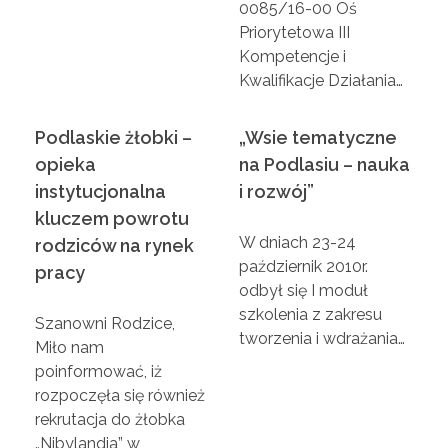
0085/16-00 Oś
e
Priorytetowa III
Kompetencje i
Kwalifikacje Działania…
p
Podlaskie żłobki –
„Wsie tematyczne
s
opieka
na Podlasiu – nauka
instytucjonalna
i rozwój”
z
kluczem powrotu
W dniach 23-24
rodziców na rynek
e
październik 2010r.
pracy
odbył się I moduł
j
szkolenia z zakresu
Szanowni Rodzice,
tworzenia i wdrażania…
Miło nam
u
poinformować, iż
rozpoczęła się również
t
rekrutacja do żłobka
„Nibylandia” w