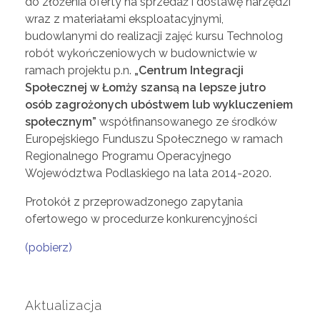
do złożenia oferty na sprzedaż i dostawę narzędzi
e
wraz z materiałami eksploatacyjnymi,
budowlanymi do realizacji zajęć kursu Technolog
n
robót wykończeniowych w budownictwie w
ramach projektu p.n.
„Centrum Integracji
Społecznej w Łomży szansą na lepsze jutro
t
osób zagrożonych ubóstwem lub wykluczeniem
społecznym”
współfinansowanego ze środków
r
Europejskiego Funduszu Społecznego w ramach
Regionalnego Programu Operacyjnego
u
Województwa Podlaskiego na lata 2014-2020.
Protokół z przeprowadzonego zapytania
m
ofertowego w procedurze konkurencyjności
I
(pobierz)
n
Aktualizacja