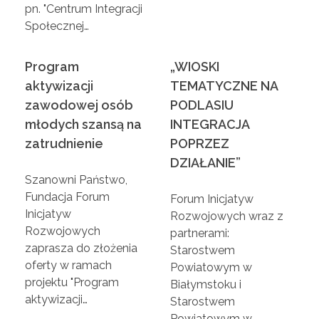
e
pn. "Centrum Integracji
Społecznej…
j
Program
„WIOSKI
w
aktywizacji
TEMATYCZNE NA
zawodowej osób
PODLASIU
Ł
młodych szansą na
INTEGRACJA
zatrudnienie
POPRZEZ
o
DZIAŁANIE”
Szanowni Państwo,
m
Fundacja Forum
Forum Inicjatyw
Inicjatyw
Rozwojowych wraz z
ż
Rozwojowych
partnerami:
zaprasza do złożenia
Starostwem
oferty w ramach
Powiatowym w
y
projektu "Program
Białymstoku i
aktywizacji…
Starostwem
s
Powiatowym w