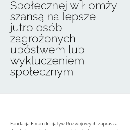
Społecznej w Łomży
szansą na lepsze
jutro osób
zagrożonych
ubóstwem lub
wykluczeniem
społecznym
C
Fundacja Forum Inicjatyw Rozwojowych zaprasza