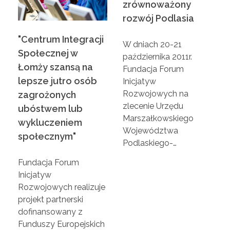
S
zrównoważony
rozwój Podlasia
p
"Centrum Integracji
W dniach 20-21
Społecznej w
o
października 2011r.
Łomży szansą na
Fundacja Forum
lepsze jutro osób
Inicjatyw
ł
Rozwojowych na
zagrożonych
zlecenie Urzędu
ubóstwem lub
e
Marszałkowskiego
wykluczeniem
Województwa
społecznym"
c
Podlaskiego-…
Fundacja Forum
z
Inicjatyw
Rozwojowych realizuje
n
projekt partnerski
dofinansowany z
Funduszy Europejskich