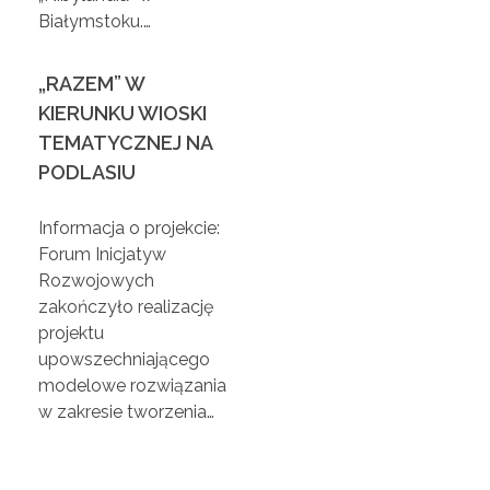
Białymstoku.…
r
„RAZEM” W
o
KIERUNKU WIOSKI
TEMATYCZNEJ NA
o
PODLASIU
s
Informacja o projekcie:
Forum Inicjatyw
ó
Rozwojowych
zakończyło realizację
b
projektu
upowszechniającego
z
modelowe rozwiązania
w zakresie tworzenia…
a