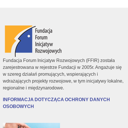
g
r
o
ż
Fundacja Forum Inicjatyw Rozwojowych (FFIR) została
o
zarejestrowana w rejestrze Fundacji w 2005r. Angażuje się
w szereg działań promujących, wspierających i
wdrażających projekty rozwojowe, w tym inicjatywy lokalne,
n
regionalne i międzynarodowe.
y
INFORMACJA DOTYCZĄCA OCHRONY DANYCH
OSOBOWYCH
c