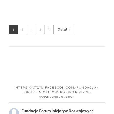
1
2
3
4
Ostatni
HTTPS://WWW.FACEBOOK.COM/FUNDACJA-
FORUM-INICJATYW-ROZWOJOWYCH-
353580298009660/
Fundacja Forum Inicjatyw Rozwojowych