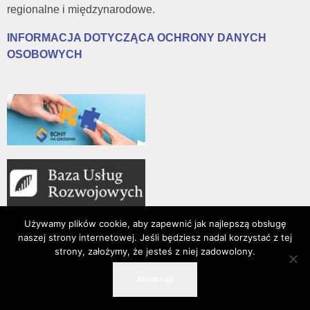
regionalne i międzynarodowe.
INFORMACJA DOTYCZĄCA OCHRONY DANYCH
OSOBOWYCH
Używamy plików cookie, aby zapewnić jak najlepszą obsługę
naszej strony internetowej. Jeśli będziesz nadal korzystać z tej
strony, założymy, że jesteś z niej zadowolony.
15-016 Białystok, ul. Złota 2/19
Akceptuję
509 198 202
info@fir.org.pl