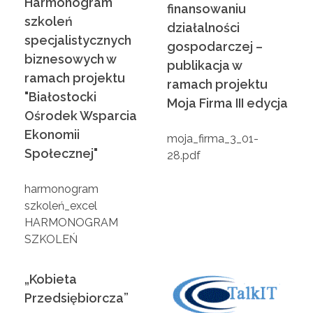
Harmonogram
finansowaniu
szkoleń
w
działalności
specjalistycznych
gospodarczej –
biznesowych w
a
publikacja w
ramach projektu
ramach projektu
"Białostocki
P
Moja Firma III edycja
Ośrodek Wsparcia
Ekonomii
o
moja_firma_3_01-
Społecznej"
28.pdf
w
harmonogram
szkoleń_excel
i
HARMONOGRAM
SZKOLEŃ
a
„Kobieta
t
Przedsiębiorcza”