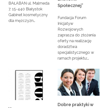
BAŁABAN ul. Malmeda
Społecznej”
7, 15-440 Białystok
–
Gabinet kosmetyczny
Fundacja Forum
dla mężczyzn…
S
Inicjatyw
Rozwojowych
zaprasza do złożenia
t
oferty na realizację
doradztwa
a
specjalistycznego w
ramach projektu:…
r
o
s
t
Dobre praktyki w