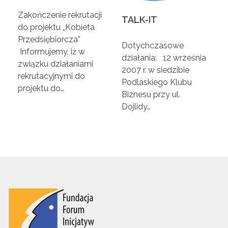
o
Zakończenie rekrutacji
TALK-IT
do projektu „Kobieta
Przedsiębiorcza”
w
Dotychczasowe
Informujemy, iż w
działania: 12 września
związku działaniami
e
2007 r. w siedzibie
rekrutacyjnymi do
Podlaskiego Klubu
projektu do…
Biznesu przy ul.
g
Dojlidy…
o
w
B
i