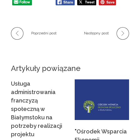
e
P
Poprzedni post
Następny post
a
r
Artykuły powiązane
t
Usługa
n
administrowania
franczyzą
e
społeczną w
Białymstoku na
r
potrzeby realizacji
"Ośrodek Wsparcia
projektu
Ekonomii