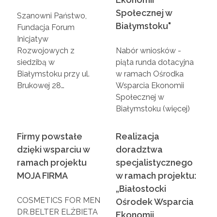
a
Społecznej w
Szanowni Państwo,
P
Białymstoku"
Fundacja Forum
Inicjatyw
Rozwojowych z
Nabór wniosków -
r
siedzibą w
piąta runda dotacyjna
Białymstoku przy ul.
w ramach Ośrodka
o
Brukowej 28…
Wsparcia Ekonomii
Społecznej w
j
Białymstoku (więcej)
e
Firmy powstałe
Realizacja
dzięki wsparciu w
doradztwa
k
ramach projektu
specjalistycznego
MOJA FIRMA
w ramach projektu:
t
„Białostocki
COSMETICS FOR MEN
Ośrodek Wsparcia
u
DR.BELTER ELŻBIETA
Ekonomii