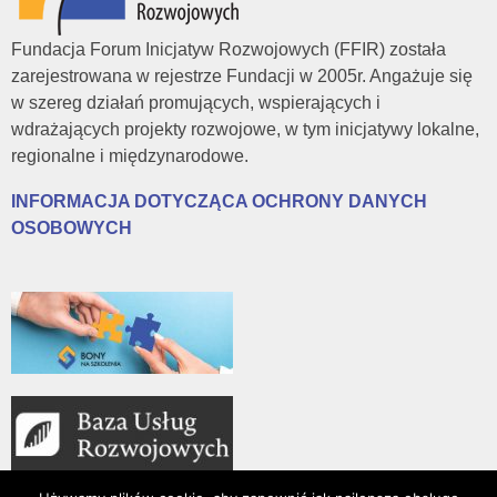
a
Fundacja Forum Inicjatyw Rozwojowych (FFIR) została
zarejestrowana w rejestrze Fundacji w 2005r. Angażuje się
ł
w szereg działań promujących, wspierających i
wdrażających projekty rozwojowe, w tym inicjatywy lokalne,
y
regionalne i międzynarodowe.
INFORMACJA DOTYCZĄCA OCHRONY DANYCH
m
OSOBOWYCH
s
t
o
k