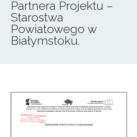
Partnera Projektu –
Starostwa
Powiatowego w
Białymstoku.
O
ś
w