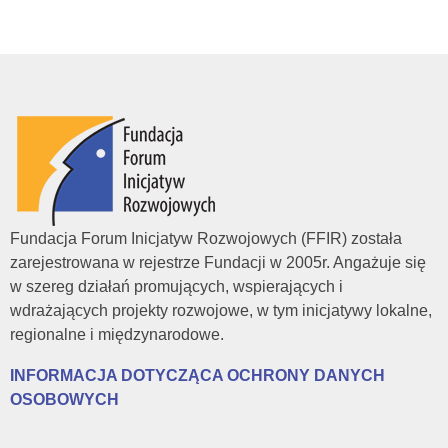
0
–
K
o
n
Fundacja Forum Inicjatyw Rozwojowych (FFIR) została
zarejestrowana w rejestrze Fundacji w 2005r. Angażuje się
k
w szereg działań promujących, wspierających i
wdrażających projekty rozwojowe, w tym inicjatywy lokalne,
u
regionalne i międzynarodowe.
INFORMACJA DOTYCZĄCA OCHRONY DANYCH
r
OSOBOWYCH