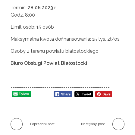
n
Termin:
28.06.2023 r.
Godz. 8:00
k
Limit osób: 15 osób
u
Maksymalna kwota dofinansowania: 15 tys. zł/os.
Osoby z terenu powiatu białostockiego
r
Biuro Obsługi Powiat Białostocki
s
n
-----------------------------------------------
r
1
Poprzedni post
Następny post