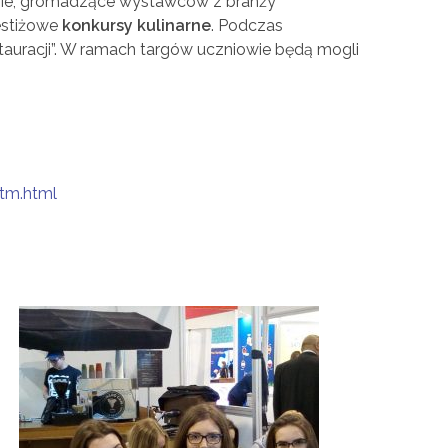
enie, gromadzące wystawców z branży
restiżowe
konkursy kulinarne
. Podczas
estauracji”. W ramach targów uczniowie będą mogli
,tm.html