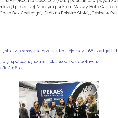
Mazury HoReca to cieszące się dużą popularnością wydarz
kierniczej i piekarskiej. Mocnym punktem Mazury HoReCa są p
 „Green Box Challenge”, „Drób na Polskim Stole”, „Gęsina w R
ystali-z-szansy-na-lepsze-jutro-zdjecia,5046847,artgal,t,id
gracji-spolecznej-szansa-dla-osob-bezrobotnych/
ex/id/166973