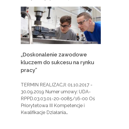
c
z
e
„Doskonalenie zawodowe
m
kluczem do sukcesu na rynku
pracy”
d
TERMIN REALIZACJI: 01.10.2017 -
o
30.09.2019 Numer umowy: UDA-
RPPD.03.03.01-20-0085/16-00 Oś
s
Priorytetowa III Kompetencje i
Kwalifikacje Działania…
u