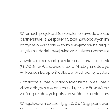
D
W ramach projektu „Doskonalenie zawodowe klu
partnerstwie z Zespołem Szkół Zawodowych im.
o
otrzymało wsparcie w formie wyjazdów na targi
uzyskania dodatkowej wiedzy z zakresu kompet
s
Uczniowie reprezentujący koło naukowe Logisty
7.11.2018r w Warszawie oraz w Międzynarodowych 
k
w Polsce i Europie Środkowo-Wschodniej wydarze
o
Uczniowie z koła Młodego Mleczarza oraz koła A
które odbyły się w dniach 14 i 15.11.2018r. w War
n
z ofertą czołowych polskich spółdzielni mleczars
W najbliższym czasie, tj. 9-10. 04.2019r planow