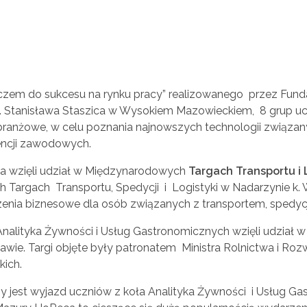
czem do sukcesu na rynku pracy” realizowanego przez Fun
 Stanisława Staszica w Wysokiem Mazowieckiem, 8 grup uc
 branżowe, w celu poznania najnowszych technologii związa
encji zawodowych.
ka wzięli udział w Międzynarodowych
Targach Transportu i 
Targach Transportu, Spedycji i Logistyki w Nadarzynie k. W
nia biznesowe dla osób związanych z transportem, spedycją
nalityka Żywności i Usług Gastronomicznych wzięli udział 
szawie. Targi objęte były patronatem Ministra Rolnictwa i Ro
kich.
any jest wyjazd uczniów z koła Analityka Żywności i Usług 