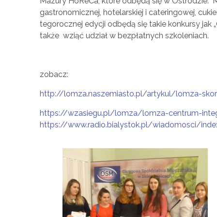
a
Mazury HoReCa, które odbędą się w Ostródzie. 
gastronomicznej, hotelarskiej i cateringowej, cu
l
tegorocznej edycji odbędą się takie konkursy jak
także wziąć udział w bezpłatnych szkoleniach.
e
zobacz:
n
http://lomza.naszemiasto.pl/artykul/lomza-skorz
i
https://wzasiegu.pl/lomza/lomza-centrum-inte
https://www.radio.bialystok.pl/wiadomosci/ind
e
z
a
w