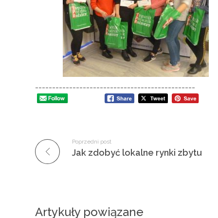
o
d
o
-----------------------------------------------
w
e
Poprzedni post
k
Jak zdobyć lokalne rynki zbytu
l
u
Artykuły powiązane