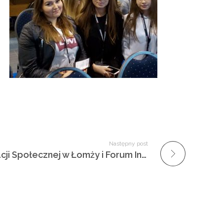
Następny post
Projekt Centrum Integracji Społecznej w Łomży i Forum Inicjatyw Rozwojowych przyniósł efekty