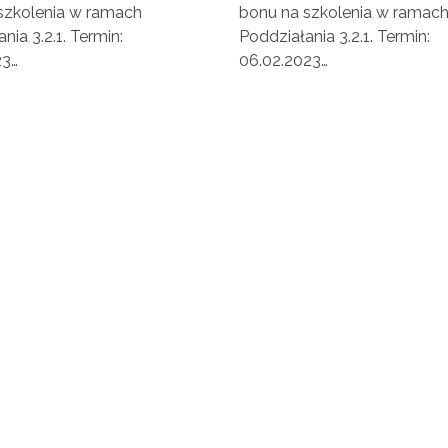
szkolenia w ramach
bonu na szkolenia w ramac
nia 3.2.1. Termin:
Poddziałania 3.2.1. Termin:
23…
06.02.2023…