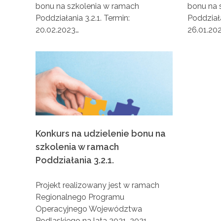
z
bonu na szkolenia w ramach
bonu na 
Poddziałania 3.2.1. Termin:
Poddziała
20.02.2023…
26.01.20
i
e
l
e
Konkurs na udzielenie bonu na
n
szkolenia w ramach
Poddziałania 3.2.1.
i
Projekt realizowany jest w ramach
e
Regionalnego Programu
Operacyjnego Województwa
Podlaskiego na lata 2021-2021