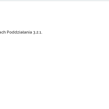
ch Poddziałania 3.2.1.