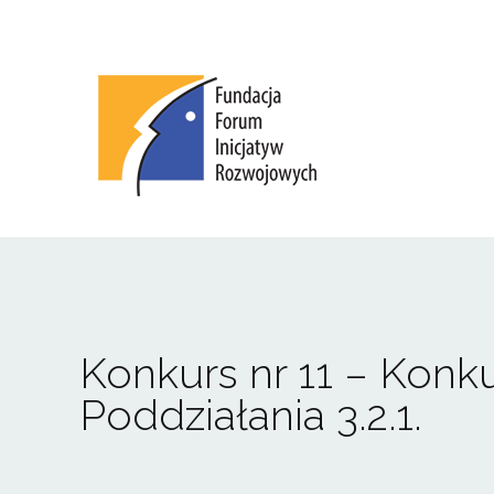
Fundacja Forum Inicjatyw Rozwojowych
Konkurs nr 11 – Konk
Poddziałania 3.2.1.