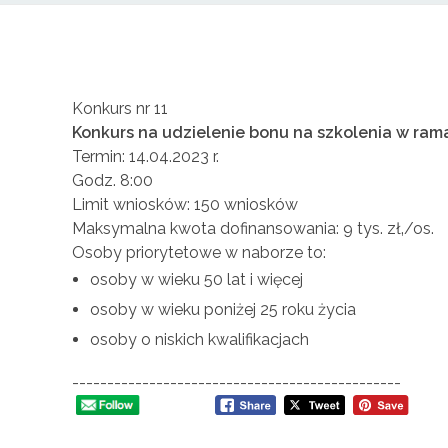
K
Konkurs nr 11
Konkurs na udzielenie bonu na szkolenia w rama
o
Termin: 14.04.2023 r.
Godz. 8:00
n
Limit wniosków: 150 wniosków
Maksymalna kwota dofinansowania: 9 tys. zł‚/os.
Osoby priorytetowe w naborze to:
k
osoby w wieku 50 lat i więcej
osoby w wieku poniżej 25 roku życia
u
osoby o niskich kwalifikacjach
r
-----------------------------------------------
s