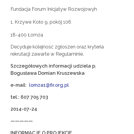
Fundacja Forum Inicjatyw Rozwojowyh
n
Krzywe Koło 9, pokój 106
i
18-400 Łomża
e
Decyduje kolejność zgłoszeń oraz kryteria
rekrutacji zawarte w Regulaminie.
n
Szczegółowych informacji udziela p.
Bogusława Domian Kruszewska
i
e-mail:
lomza1@fir.org.pl
e
tel.: 607 705 703
2014-07-24
—————
INFORMACJE O PROJEKCIE