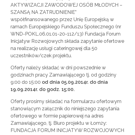
w
AKTYWIZACJI ZAWODOWEJ OSÓB MŁODYCH –
SZANSĄ NA ZATRUDNIENIE”
współfinansowanego przez Unię Europejską w
o
ramach Europejskiego Funduszu Społecznego (nr
WND-POKL.06.01.01-20-112/13) Fundacja Forum
d
Inicjatyw Rozwojowych składa zapytanie ofertowe
na realizację usługi cateringowej dla 50
o
uczestników/czek projektu.
Oferty należy składać w dni powszednie w
w
godzinach pracy Zamawiającego tj. od godziny
9:00 do 15:00
od dnia 05.09.2014r. do dnia
e
19.09.2014r. do godz. 15:00.
Oferty prosimy składać na formularzu ofertowym
j
stanowiącym załącznik do niniejszego zapytania
ofertowego w formie papierowej na adres
o
Zamawiającego, tj. Biuro projektu w Łomży:
FUNDACJA FORUM INICJATYW ROZWOJOWYCH