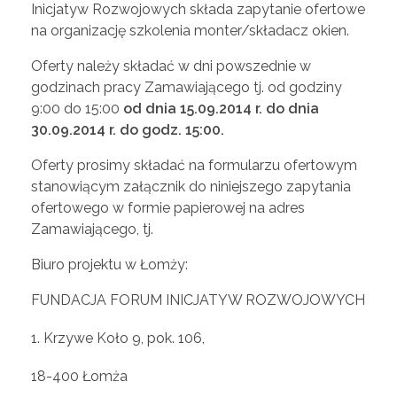
Inicjatyw Rozwojowych składa zapytanie ofertowe
r
na organizację szkolenia monter/składacz okien.
Oferty należy składać w dni powszednie w
a
godzinach pracy Zamawiającego tj. od godziny
9:00 do 15:00
od dnia 15.09.2014 r. do dnia
m
30.09.2014 r. do godz. 15:00.
Oferty prosimy składać na formularzu ofertowym
a
stanowiącym załącznik do niniejszego zapytania
ofertowego w formie papierowej na adres
k
Zamawiającego, tj.
Biuro projektu w Łomży:
t
FUNDACJA FORUM INICJATYW ROZWOJOWYCH
y
Krzywe Koło 9, pok. 106,
w
18-400 Łomża