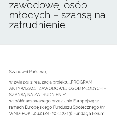
zawodowej osób
młodych – szansą na
zatrudnienie
P
Szanowni Państwo,
r
w związku z realizacją projektu „PROGRAM
AKTYWIZACJI ZAWODOWEJ OSÓB MŁODYCH –
SZANSĄ NA ZATRUDNIENIE”
o
współfinansowanego przez Unię Europejską w
ramach Europejskiego Funduszu Społecznego (nr
g
WND-POKL.06.01.01-20-112/13) Fundacja Forum