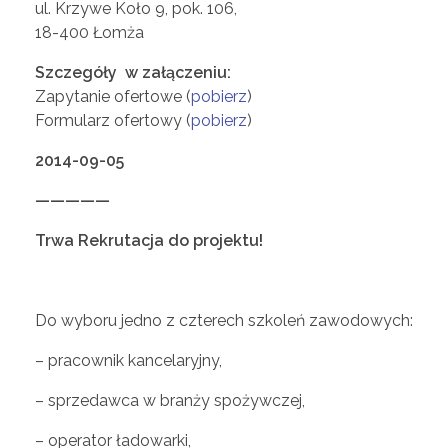
s
ul. Krzywe Koło 9, pok. 106,
18-400 Łomża
ó
Szczegóły w załączeniu:
Zapytanie ofertowe (
pobierz
)
b
Formularz ofertowy (
pobierz
)
2014-09-05
m
—————
ł
Trwa Rekrutacja do projektu!
o
Do wyboru jedno z czterech szkoleń zawodowych:
d
– pracownik kancelaryjny,
y
– sprzedawca w branży spożywczej,
– operator ładowarki,