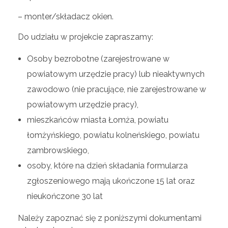
c
– monter/składacz okien.
h
Do udziału w projekcie zapraszamy:
–
Osoby bezrobotne (zarejestrowane w
powiatowym urzędzie pracy) lub nieaktywnych
s
zawodowo (nie pracujące, nie zarejestrowane w
powiatowym urzędzie pracy),
z
mieszkańców miasta Łomża, powiatu
łomżyńskiego, powiatu kolneńskiego, powiatu
a
zambrowskiego,
osoby, które na dzień składania formularza
n
zgłoszeniowego mają ukończone 15 lat oraz
s
nieukończone 30 lat
Należy zapoznać się z poniższymi dokumentami