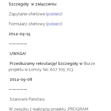
Szczegóły w załączeniu:
i
Zapytanie ofertowe (
pobierz
)
z
Formularz ofertowy (
pobierz
)
a
2014-09-15
—————
c
UWAGA!
j
Przedłużamy rekrutację! Szczegóły w
Biurze
projektu w Łomży, tel.: 607 705 703.
i
2014-09-08
z
—————
Szanowni Państwo,
a
W związku z realizacją projektu „PROGRAM