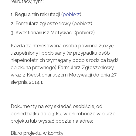
ą
rekrutacyjnymi:
n
Regulamin rekrutacji (
pobierz
)
Formularz zgłoszeniowy (pobierz)
a
Kwestionariusz Motywacji (pobierz)
Każda zainteresowana osoba powinna złożyć
z
uzupełniony i podpisany (w przypadku osób
niepełnoletnich wymagany podpis rodzica bądź
a
opiekuna prawnego) Formularz Zgłoszeniowy
wraz z Kwestionariuszem Motywacji do dnia 27
t
sierpnia 2014 r.
r
Dokumenty należy składać osobiście, od
u
poniedziałku do piątku, w dni robocze w biurze
projektu lub wysłać pocztą na adres:
d
Biuro projektu w Łomży