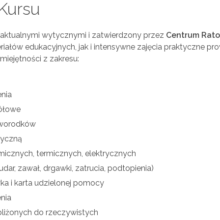
 Kursu
 aktualnymi wytycznymi i zatwierdzony przez
Centrum Rat
riałów edukacyjnych, jak i intensywne zajęcia praktyczne p
iejętności z zakresu:
enia
ółowe
noworodków
tyczną
icznych, termicznych, elektrycznych
ar, zawał, drgawki, zatrucia, podtopienia)
ka i karta udzielonej pomocy
nia
bliżonych do rzeczywistych