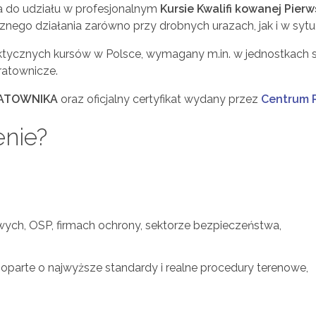
 do udziału w profesjonalnym
Kursie Kwalifi kowanej Pier
nego działania zarówno przy drobnych urazach, jak i w sytu
praktycznych kursów w Polsce, wymagany m.in. w jednostkach
ratownicze.
RATOWNIKA
oraz oficjalny certyfikat wydany przez
Centrum R
enie?
ych, OSP, firmach ochrony, sektorze bezpieczeństwa,
oparte o najwyższe standardy i realne procedury terenowe,
.