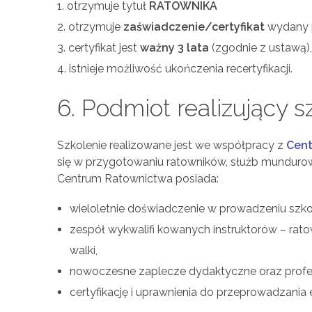
otrzymuje tytuł
RATOWNIKA
otrzymuje
zaświadczenie/certyfikat
wydany 
certyfikat jest
ważny 3 lata
(zgodnie z ustawą),
istnieje możliwość ukończenia recertyfikacji.
6. Podmiot realizujący s
Szkolenie realizowane jest we współpracy z
Cent
się w przygotowaniu ratowników, służb mundurow
Centrum Ratownictwa posiada:
wieloletnie doświadczenie w prowadzeniu szk
zespół wykwalifi kowanych instruktorów – rat
walki,
nowoczesne zaplecze dydaktyczne oraz profes
certyfikację i uprawnienia do przeprowadzan