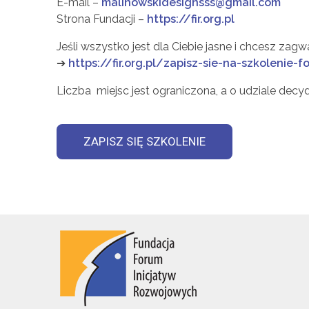
E-mail –
malinowskidesignsss@gmail.com
Strona Fundacji –
https://fir.org.pl
Jeśli wszystko jest dla Ciebie jasne i chcesz zag
➔
https://fir.org.pl/zapisz-sie-na-szkolenie-f
Liczba miejsc jest ograniczona, a o udziale decy
ZAPISZ SIĘ SZKOLENIE