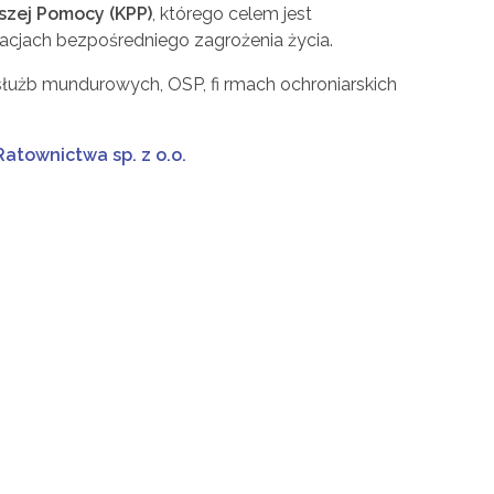
wszej Pomocy (KPP)
, którego celem jest
acjach bezpośredniego zagrożenia życia.
 służb mundurowych, OSP, fi rmach ochroniarskich
atownictwa sp. z o.o.