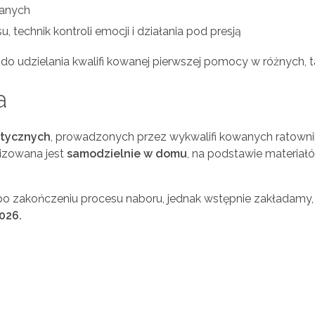
wanych
 technik kontroli emocji i działania pod presją
udzielania kwalifi kowanej pierwszej pomocy w różnych, t
a
ktycznych
, prowadzonych przez wykwalifi kowanych ratownik
izowana jest
samodzielnie w domu
, na podstawie materia
 zakończeniu procesu naboru, jednak wstępnie zakładamy, ż
026.