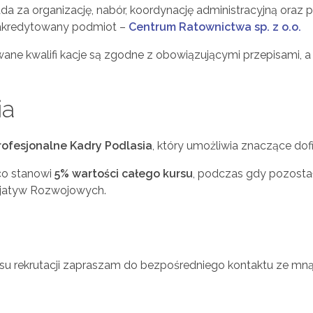
za organizację, nabór, koordynację administracyjną oraz p
 akredytowany podmiot –
Centrum Ratownictwa sp. z o.o.
e kwalifi kacje są zgodne z obowiązującymi przepisami, a pr
ia
rofesjonalne Kadry Podlasia
, który umożliwia znaczące dof
 co stanowi
5% wartości całego kursu
, podczas gdy pozosta
cjatyw Rozwojowych.
su rekrutacji zapraszam do bezpośredniego kontaktu ze mn