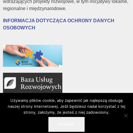
wdrażających projekty rozwojowe, w tym inicjatywy lokalne,
regionalne i międzynarodowe.
INFORMACJA DOTYCZĄCA OCHRONY DANYCH
OSOBOWYCH
Używamy plików cookie, aby zapewnić jak najlepszą obsługę
naszej strony internetowej. Jeśli będziesz nadal korzystać z tej
strony, założymy, że jesteś z niej zadowolony.
15-016 Białystok, ul. Złota 2/19
Akceptuję
509 198 202
info@fir.org.pl