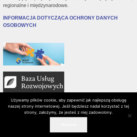
regionalne i międzynarodowe.
INFORMACJA DOTYCZĄCA OCHRONY DANYCH
OSOBOWYCH
Używamy plików cookie, aby zapewnić jak najlepszą obsługę
naszej strony internetowej. Jeśli będziesz nadal korzystać z tej
strony, założymy, że jesteś z niej zadowolony.
15-016 Białystok, ul. Złota 2/19
Akceptuję
509 198 202
info@fir.org.pl